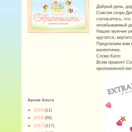
Добрый день, дор
Совсем скоро Ден
согласитесь, что
незабываемый ден
Наших мужчин уже
крутится, вертитс
Предлагаем вам 
валентинке.
Слово Кате:
Всем привет! Се
оригинальной ва
Архив блога
►
2019
(11)
►
2018
(56)
►
2017
(117)