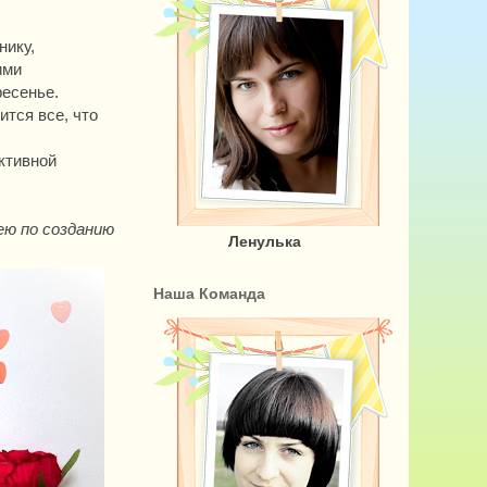
нику,
ими
ресенье.
тся все, что
ктивной
ею по созданию
Ленулька
Наша Команда