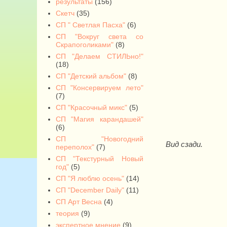
результаты
(156)
Скетч
(35)
СП " Светлая Пасха"
(6)
СП "Вокруг света со
Скрапоголиками"
(8)
СП "Делаем СТИЛЬно!"
(18)
СП "Детский альбом"
(8)
СП "Консервируем лето"
(7)
СП "Красочный микс"
(5)
СП "Магия карандашей"
(6)
СП "Новогодний
Вид сзади.
переполох"
(7)
СП "Текстурный Новый
год"
(5)
СП "Я люблю осень"
(14)
СП "December Daily"
(11)
СП Арт Весна
(4)
теория
(9)
экспертное мнение
(9)