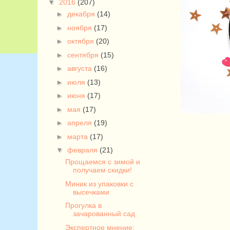
▼
2016
(207)
►
декабря
(14)
►
ноября
(17)
►
октября
(20)
►
сентября
(15)
►
августа
(16)
►
июля
(13)
►
июня
(17)
►
мая
(17)
►
апреля
(19)
►
марта
(17)
▼
февраля
(21)
Прощаемся с зимой и
получаем скидки!
Миник из упаковки с
высечками
Прогулка в
зачарованный сад
Экспертное мнение: