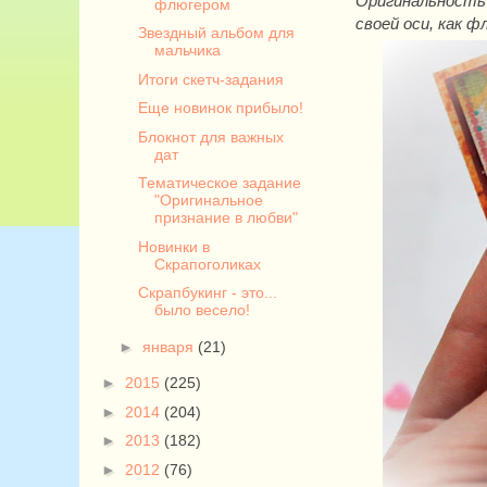
Оригинальность 
флюгером
своей оси, как ф
Звездный альбом для
мальчика
Итоги скетч-задания
Еще новинок прибыло!
Блокнот для важных
дат
Тематическое задание
"Оригинальное
признание в любви"
Новинки в
Скрапоголиках
Скрапбукинг - это...
было весело!
►
января
(21)
►
2015
(225)
►
2014
(204)
►
2013
(182)
►
2012
(76)