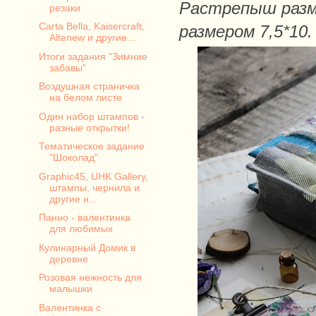
Растрепыш разм
резаки
Carta Bella, Kaisercraft,
размером 7,5*10.
Altenew и другие...
Итоги задания "Зимние
забавы"
Воздушная страничка
на белом листе
Один набор штампов -
разные открытки!
Тематическое задание
"Шоколад"
Graphic45, UHK Gallery,
штампы, чернила и
другие н...
Панно - валентинка
для любимых
Кулинарный Домик в
деревне
Розовая нежность для
малышки
Валентинка с