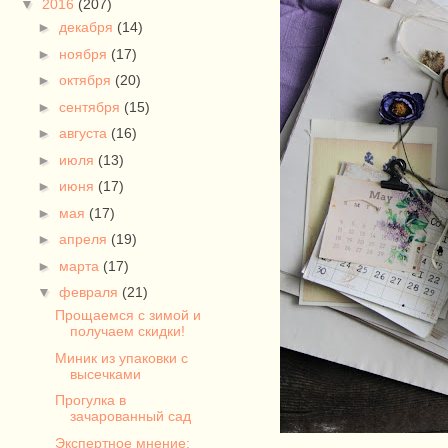
▼
2016
(207)
►
декабря
(14)
►
ноября
(17)
►
октября
(20)
►
сентября
(15)
►
августа
(16)
►
июля
(13)
►
июня
(17)
►
мая
(17)
►
апреля
(19)
►
марта
(17)
▼
февраля
(21)
Прощаемся с зимой и
получаем скидки!
Миник из упаковки с
высечками
Прогулка в
зачарованный сад
Экспертное мнение: