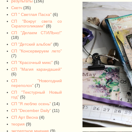
результаты
(156)
Скетч
(35)
СП " Светлая Пасха"
(6)
СП "Вокруг света со
Скрапоголиками"
(8)
СП "Делаем СТИЛЬно!"
(18)
СП "Детский альбом"
(8)
СП "Консервируем лето"
(7)
СП "Красочный микс"
(5)
СП "Магия карандашей"
(6)
СП "Новогодний
переполох"
(7)
СП "Текстурный Новый
год"
(5)
СП "Я люблю осень"
(14)
СП "December Daily"
(11)
СП Арт Весна
(4)
теория
(9)
экспертное мнение
(9)