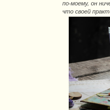
по-моему, он ни
что своей прак