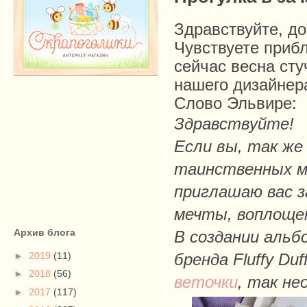
Здравствуйте, до
Чувствуете приб
сейчас весна сту
нашего
дизайнер
Слово Эльвире:
Здравствуйте!
Если вы, так же
таинственных ме
приглашаю вас з
мечты, воплоще
Архив блога
В создании альб
►
2019
(11)
бренда Fluffy Du
►
2018
(56)
веточки
, так не
►
2017
(117)